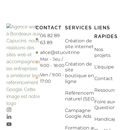
CONTACT
SERVICES
LIENS
06 82 89
RAPIDES
Création de
63 89
site internet
Nos
alice@studiopetitvelo.fr
vitrine
projets
Mar - Jeu /
Création de
9:00 - 18:00
L’équipe
site
Ven / 9:00 -
boutique en
Contact
17:00
ligne
Ressources
Référencement
naturel (SEO)
Foire aux
Questions
Campagne
Google Ads
Handicap
Formation au