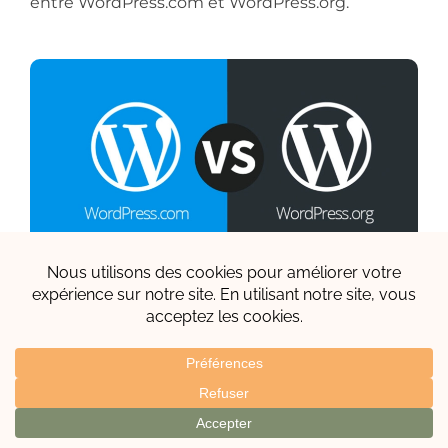
entre WordPress.com et WordPress.org.
QUELLE EST LA DIFFÉRENCE ENTRE
WORDPRESS.COM ET WORDPRESS.ORG ?
Les deux outils ont été créé par la même boite,
WordPress.
Jusqu’ici tout va bien …