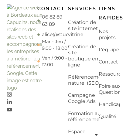
CONTACT
SERVICES
LIENS
06 82 89
RAPIDES
Création de
63 89
site internet
Nos
alice@studiopetitvelo.fr
vitrine
projets
Mar - Jeu /
Création de
9:00 - 18:00
L’équipe
site
Ven / 9:00 -
boutique en
Contact
17:00
ligne
Ressources
Référencement
naturel (SEO)
Foire aux
Questions
Campagne
Google Ads
Handicap
Formation au
Qualité
référencement
Espace