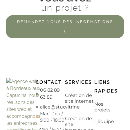
un projet ?
DEMANDEZ NOUS DES INFORMATIONS
!
CONTACT
SERVICES
LIENS
06 82 89
RAPIDES
Création de
63 89
site internet
Nos
alice@studiopetitvelo.fr
vitrine
projets
Mar - Jeu /
Création de
9:00 - 18:00
L’équipe
site
Ven / 9:00 -