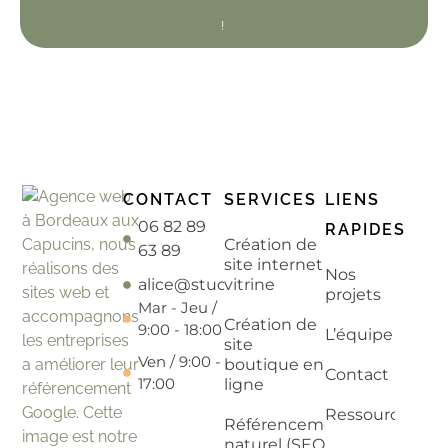
!
CONTACT
SERVICES
LIENS
06 82 89
RAPIDES
Création de
63 89
site internet
Nos
alice@studiopetitvelo.fr
vitrine
projets
Mar - Jeu /
Création de
9:00 - 18:00
L’équipe
site
Ven / 9:00 -
boutique en
Contact
17:00
ligne
Ressources
Référencement
naturel (SEO)